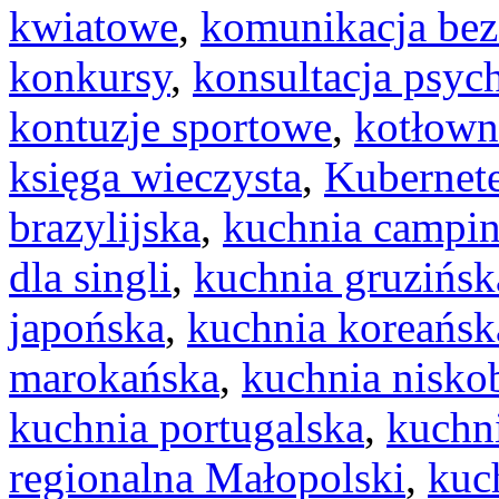
kwiatowe
,
komunikacja bez
konkursy
,
konsultacja psyc
kontuzje sportowe
,
kotłow
księga wieczysta
,
Kubernet
brazylijska
,
kuchnia campi
dla singli
,
kuchnia gruzińsk
japońska
,
kuchnia koreańsk
marokańska
,
kuchnia nisk
kuchnia portugalska
,
kuchn
regionalna Małopolski
,
kuc