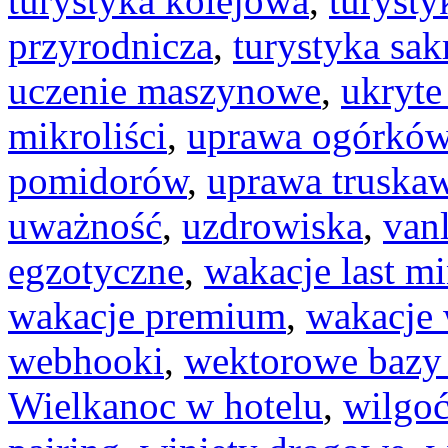
turystyka kolejowa
,
turysty
przyrodnicza
,
turystyka sak
uczenie maszynowe
,
ukryte
mikroliści
,
uprawa ogórkó
pomidorów
,
uprawa truska
uważność
,
uzdrowiska
,
vanl
egzotyczne
,
wakacje last m
wakacje premium
,
wakacje 
webhooki
,
wektorowe bazy
Wielkanoc w hotelu
,
wilgo