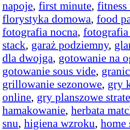
napoje
,
first minute
,
fitnes
florystyka domowa
,
food pa
fotografia nocna
,
fotografi
stack
,
garaż podziemny
,
gl
dla dwojga
,
gotowanie na o
gotowanie sous vide
,
granic
grillowanie sezonowe
,
gry 
online
,
gry planszowe strat
hamakowanie
,
herbata mat
snu
,
higiena wzroku
,
home 