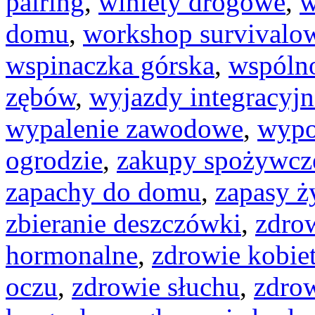
pairing
,
winiety drogowe
,
w
domu
,
workshop survivalo
wspinaczka górska
,
wspóln
zębów
,
wyjazdy integracyjn
wypalenie zawodowe
,
wypo
ogrodzie
,
zakupy spożywcze
zapachy do domu
,
zapasy ż
zbieranie deszczówki
,
zdro
hormonalne
,
zdrowie kobie
oczu
,
zdrowie słuchu
,
zdro