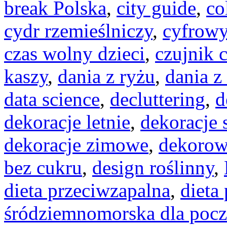
break Polska
,
city guide
,
co
cydr rzemieślniczy
,
cyfrowy
czas wolny dzieci
,
czujnik 
kaszy
,
dania z ryżu
,
dania z
data science
,
decluttering
,
d
dekoracje letnie
,
dekoracje
dekoracje zimowe
,
dekorow
bez cukru
,
design roślinny
,
dieta przeciwzapalna
,
dieta
śródziemnomorska dla pocz