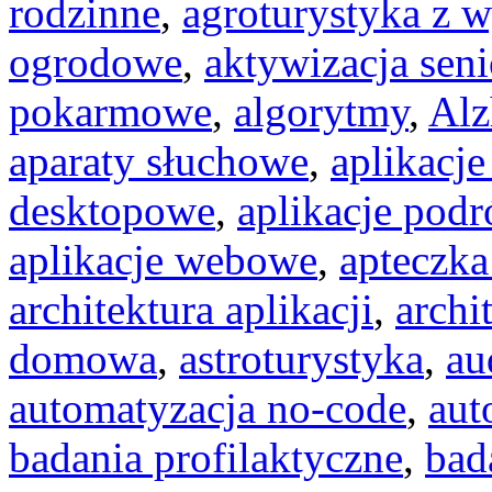
rodzinne
,
agroturystyka z 
ogrodowe
,
aktywizacja seni
pokarmowe
,
algorytmy
,
Alz
aparaty słuchowe
,
aplikacje
desktopowe
,
aplikacje podr
aplikacje webowe
,
apteczka
architektura aplikacji
,
archi
domowa
,
astroturystyka
,
au
automatyzacja no-code
,
aut
badania profilaktyczne
,
bad