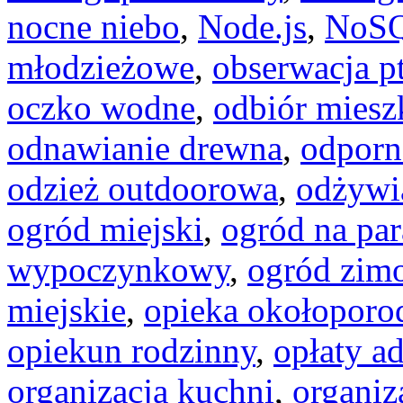
nocne niebo
,
Node.js
,
NoS
młodzieżowe
,
obserwacja p
oczko wodne
,
odbiór miesz
odnawianie drewna
,
odporn
odzież outdoorowa
,
odżywi
ogród miejski
,
ogród na par
wypoczynkowy
,
ogród zim
miejskie
,
opieka okołopor
opiekun rodzinny
,
opłaty a
organizacja kuchni
,
organiz