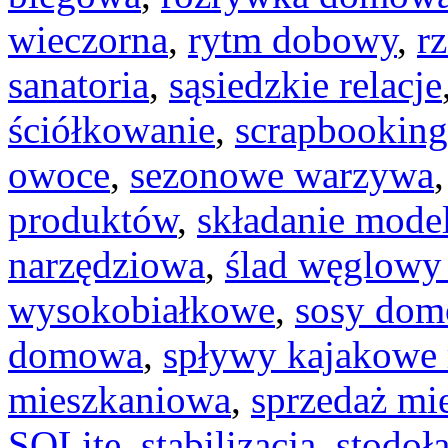
wieczorna
,
rytm dobowy
,
r
sanatoria
,
sąsiedzkie relacje
ściółkowanie
,
scrapbooking
owoce
,
sezonowe warzywa
produktów
,
składanie model
narzędziowa
,
ślad węglowy
wysokobiałkowe
,
sosy do
domowa
,
spływy kajakowe 
mieszkaniowa
,
sprzedaż mi
SQLite
,
stabilizacja
,
stodoł