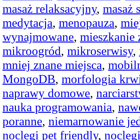
masaż relaksacyjny
,
masaż 
medytacja
,
menopauza
,
mie
wynajmowane
,
mieszkanie
mikroogród
,
mikroserwisy
,
mniej znane miejsca
,
mobiln
MongoDB
,
morfologia krw
naprawy domowe
,
narciars
nauka programowania
,
naw
poranne
,
niemarnowanie je
noclegi pet friendly
,
noclegi