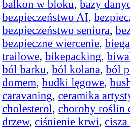
balkon w bloku
,
bazy dany
bezpieczeństwo AI
,
bezpiec
bezpieczeństwo seniora
,
be
bezpieczne wiercenie
,
biega
trailowe
,
bikepacking
,
biwa
ból barku
,
ból kolana
,
ból 
domem
,
budki lęgowe
,
bush
caravaning
,
ceramika artyst
cholesterol
,
choroby roślin
drzew
,
ciśnienie krwi
,
cisza