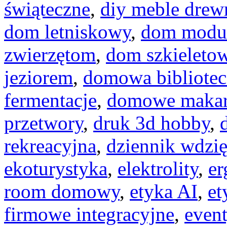
świąteczne
,
diy meble drew
dom letniskowy
,
dom modu
zwierzętom
,
dom szkieleto
jeziorem
,
domowa bibliotec
fermentacje
,
domowe maka
przetwory
,
druk 3d hobby
,
rekreacyjna
,
dziennik wdzię
ekoturystyka
,
elektrolity
,
er
room domowy
,
etyka AI
,
et
firmowe integracyjne
,
even