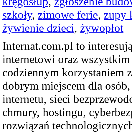
kręgosłup
,
zgłoszenie bud
szkoły
,
zimowe ferie
,
zupy 
żywienie dzieci
,
żywopłot
Internat.com.pl to interesu
internetowi oraz wszystkim 
codziennym korzystaniem z
dobrym miejscem dla osób,
internetu, sieci bezprzewo
chmury, hostingu, cyberbe
rozwiązań technologicznych