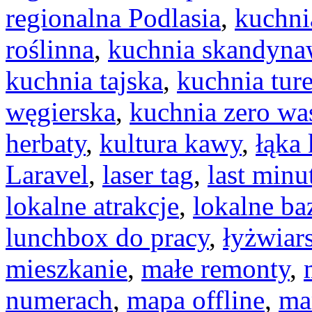
regionalna Podlasia
,
kuchni
roślinna
,
kuchnia skandyna
kuchnia tajska
,
kuchnia tur
węgierska
,
kuchnia zero wa
herbaty
,
kultura kawy
,
łąka
Laravel
,
laser tag
,
last minu
lokalne atrakcje
,
lokalne ba
lunchbox do pracy
,
łyżwiar
mieszkanie
,
małe remonty
,
numerach
,
mapa offline
,
ma