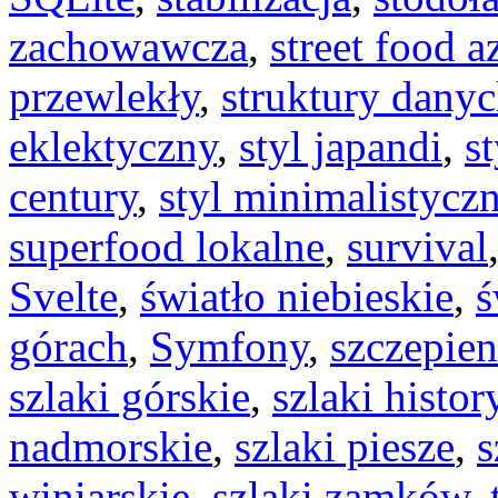
zachowawcza
,
street food a
przewlekły
,
struktury dany
eklektyczny
,
styl japandi
,
s
century
,
styl minimalistycz
superfood lokalne
,
survival
Svelte
,
światło niebieskie
,
ś
górach
,
Symfony
,
szczepie
szlaki górskie
,
szlaki histo
nadmorskie
,
szlaki piesze
,
s
winiarskie
,
szlaki zamków
,