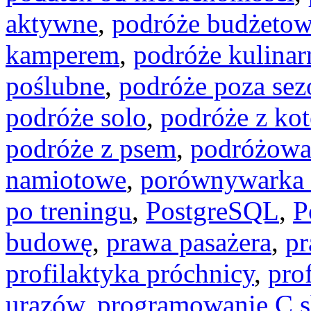
aktywne
,
podróże budżeto
kamperem
,
podróże kulinar
poślubne
,
podróże poza se
podróże solo
,
podróże z ko
podróże z psem
,
podróżowa
namiotowe
,
porównywarka 
po treningu
,
PostgreSQL
,
P
budowę
,
prawa pasażera
,
pr
profilaktyka próchnicy
,
pro
urazów
,
programowanie C s