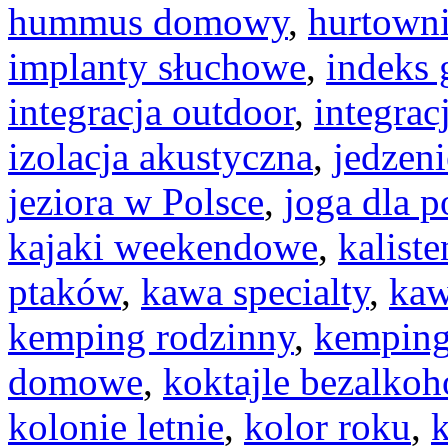
hummus domowy
,
hurtown
implanty słuchowe
,
indeks 
integracja outdoor
,
integrac
izolacja akustyczna
,
jedzeni
jeziora w Polsce
,
joga dla 
kajaki weekendowe
,
kaliste
ptaków
,
kawa specialty
,
kaw
kemping rodzinny
,
kemping
domowe
,
koktajle bezalko
kolonie letnie
,
kolor roku
,