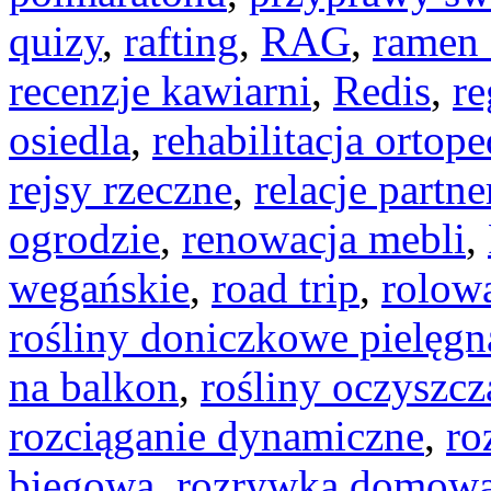
quizy
,
rafting
,
RAG
,
ramen
recenzje kawiarni
,
Redis
,
re
osiedla
,
rehabilitacja ortop
rejsy rzeczne
,
relacje partne
ogrodzie
,
renowacja mebli
,
wegańskie
,
road trip
,
rolow
rośliny doniczkowe pielęgn
na balkon
,
rośliny oczyszcz
rozciąganie dynamiczne
,
ro
biegowa
,
rozrywka domow