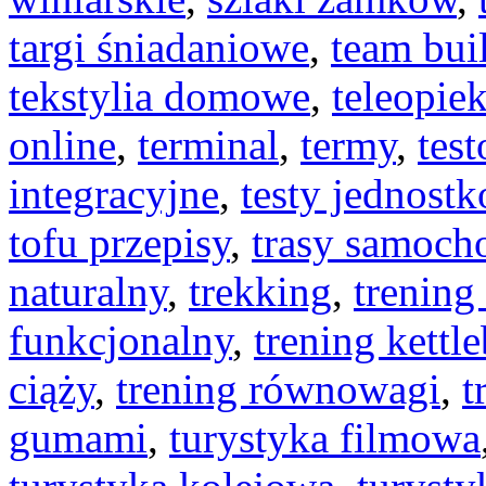
targi śniadaniowe
,
team bui
tekstylia domowe
,
teleopie
online
,
terminal
,
termy
,
tes
integracyjne
,
testy jednost
tofu przepisy
,
trasy samoc
naturalny
,
trekking
,
trening
funkcjonalny
,
trening kettle
ciąży
,
trening równowagi
,
t
gumami
,
turystyka filmowa