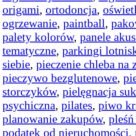
origami
,
ortodoncja
,
oświet
ogrzewanie
,
paintball
,
pako
palety kolorów
,
panele aku
tematyczne
,
parkingi lotni
siebie
,
pieczenie chleba na 
pieczywo bezglutenowe
,
pi
storczyków
,
pielęgnacja su
psychiczna
,
pilates
,
piwo kr
planowanie zakupów
,
pleśń
podatek od nieruchomości
,