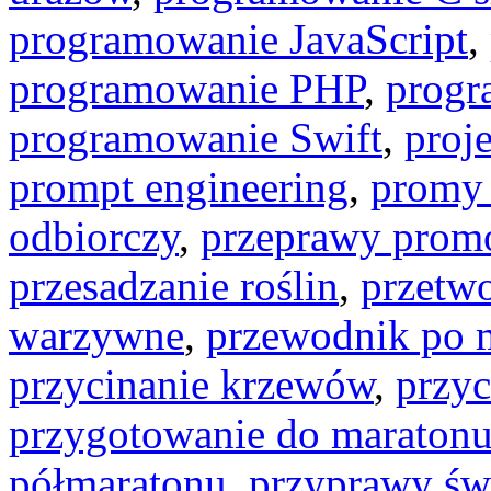
programowanie JavaScript
,
programowanie PHP
,
progr
programowanie Swift
,
proj
prompt engineering
,
promy
odbiorczy
,
przeprawy pro
przesadzanie roślin
,
przetw
warzywne
,
przewodnik po m
przycinanie krzewów
,
przy
przygotowanie do maraton
półmaratonu
,
przyprawy św