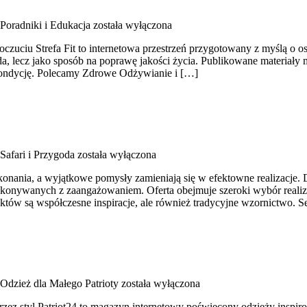
Poradniki i Edukacja
została wyłączona
czuciu Strefa Fit to internetowa przestrzeń przygotowany z myślą o 
, lecz jako sposób na poprawę jakości życia. Publikowane materiały 
ą kondycję. Polecamy Zdrowe Odżywianie i […]
Safari i Przygoda
została wyłączona
onania, a wyjątkowe pomysły zamieniają się w efektowne realizacje. D
konywanych z zaangażowaniem. Oferta obejmuje szeroki wybór realiza
któw są współczesne inspiracje, ale również tradycyjne wzornictwo. S
Odzież dla Małego Patrioty
została wyłączona
rzez styl Patriot24 to magazyn internetowy poświęcony odzieży inspir