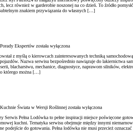
, lecz również w garderobie noszonej na co dzień. To źródło pomysłó
subtelnym znakiem przywiązania do własnych […]
Porady Ekspertów
została wyłączona
 powstał z myślą o kierowcach zainteresowanych techniką samochodow
ji pojazdów. Nazwa serwisu bezpośrednio nawiązuje do lakiernictwa s
serii, blacharstwu, mechanice, diagnostyce, naprawom silników, elektr
 do którego można […]
Kuchnie Świata w Wersji Roślinnej
została wyłączona
zy Serwis Pełna Lodówka to pełne inspiracji miejsce poświęcone goto
mowej kuchni. Tematyka serwisu obejmuje między innymi niemarnowan
ne podejście do gotowania. Pełna lodówka nie musi przecież oznacza