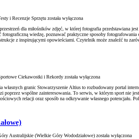
esty i Recenzje Sprzętu
została wyłączona
rzestrzeń dla miłośników zdjęć, w której fotografia przedstawiana jest 
fotograficzną wiedzę, poznawać praktyczne sposoby fotografowania ora
nstrukcje z inspirującymi opowieściami. Czytelnik może znaleźć tu zar
Sportowe Ciekawostki i Rekordy
została wyłączona
nia własnych granic Stowarzyszenie Altius to rozbudowany portal int
 poprzez wspólne zainteresowania. To serwis, w którym sport nie jest
tościowych relacji oraz sposób na odkrywanie własnego potencjału. 
iałowe)
óry Australijskie (Wielkie Góry Wododziałowe)
została wyłączona