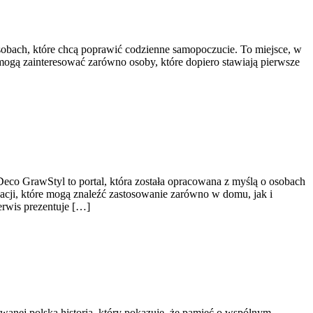
osobach, które chcą poprawić codzienne samopoczucie. To miejsce, w
mogą zainteresować zarówno osoby, które dopiero stawiają pierwsze
eco GrawStyl to portal, która została opracowana z myślą o osobach
cji, które mogą znaleźć zastosowanie zarówno w domu, jak i
erwis prezentuje […]
owanej polską historią, który pokazuje, że pamięć o wspólnym