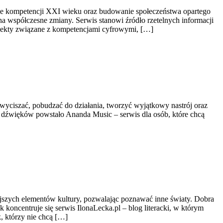
nie kompetencji XXI wieku oraz budowanie społeczeństwa opartego
na współczesne zmiany. Serwis stanowi źródło rzetelnych informacji
projekty związane z kompetencjami cyfrowymi, […]
wyciszać, pobudzać do działania, tworzyć wyjątkowy nastrój oraz
 dźwięków powstało Ananda Music – serwis dla osób, które chcą
iejszych elementów kultury, pozwalając poznawać inne światy. Dobra
 koncentruje się serwis IlonaLecka.pl – blog literacki, w którym
, którzy nie chcą […]