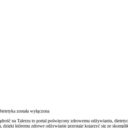
ietetyka
została wyłączona
 Mądrość na Talerzu to portal poświęcony zdrowemu odżywianiu, diet
u, dzięki któremu zdrowe odżywianie przestaje kojarzyć się ze skomp