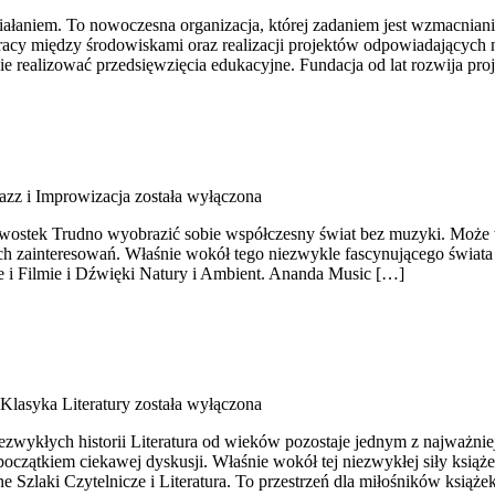
ziałaniem. To nowoczesna organizacja, której zadaniem jest wzmacnia
pracy między środowiskami oraz realizacji projektów odpowiadających 
lnie realizować przedsięwzięcia edukacyjne. Fundacja od lat rozwija 
azz i Improwizacja
została wyłączona
kawostek Trudno wyobrazić sobie współczesny świat bez muzyki. Może 
h zainteresowań. Właśnie wokół tego niezwykle fascynującego świata
e i Filmie i Dźwięki Natury i Ambient. Ananda Music […]
Klasyka Literatury
została wyłączona
niezwykłych historii Literatura od wieków pozostaje jednym z najważn
czątkiem ciekawej dyskusji. Właśnie wokół tej niezwykłej siły książek
 Szlaki Czytelnicze i Literatura. To przestrzeń dla miłośników książek