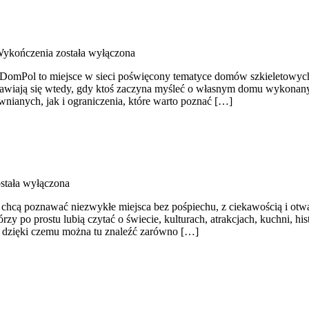
Wykończenia
została wyłączona
omPol to miejsce w sieci poświęcony tematyce domów szkieletowych.
ojawiają się wtedy, gdy ktoś zaczyna myśleć o własnym domu wykonany
ianych, jak i ograniczenia, które warto poznać […]
stała wyłączona
 i chcą poznawać niezwykłe miejsca bez pośpiechu, z ciekawością i ot
rzy po prostu lubią czytać o świecie, kulturach, atrakcjach, kuchni, hi
, dzięki czemu można tu znaleźć zarówno […]