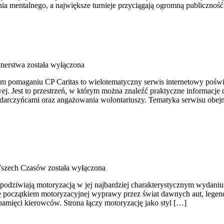
a mentalnego, a największe turnieje przyciągają ogromną publiczność
tnerstwa
została wyłączona
rym pomaganiu CP Caritas to wielotematyczny serwis internetowy poś
j. Jest to przestrzeń, w którym można znaleźć praktyczne informacje d
darczyńcami oraz angażowania wolontariuszy. Tematyka serwisu obejm
Wszech Czasów
została wyłączona
podziwiają motoryzacją w jej najbardziej charakterystycznym wydaniu. 
 się początkiem motoryzacyjnej wyprawy przez świat dawnych aut, leg
amięci kierowców. Strona łączy motoryzację jako styl […]