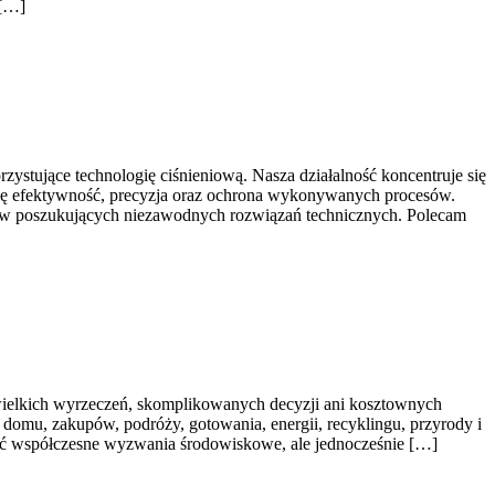
 […]
stujące technologię ciśnieniową. Nasza działalność koncentruje się
 się efektywność, precyzja oraz ochrona wykonywanych procesów.
orstw poszukujących niezawodnych rozwiązań technicznych. Polecam
 wielkich wyrzeczeń, skomplikowanych decyzji ani kosztownych
 domu, zakupów, podróży, gotowania, energii, recyklingu, przyrody i
wać współczesne wyzwania środowiskowe, ale jednocześnie […]