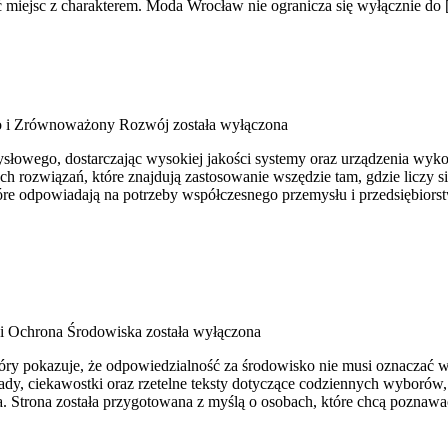
ać miejsc z charakterem. Moda Wrocław nie ogranicza się wyłącznie do
o i Zrównoważony Rozwój
została wyłączona
owego, dostarczając wysokiej jakości systemy oraz urządzenia wykorzy
h rozwiązań, które znajdują zastosowanie wszędzie tam, gdzie liczy
 które odpowiadają na potrzeby współczesnego przemysłu i przedsiębi
 i Ochrona Środowiska
została wyłączona
który pokazuje, że odpowiedzialność za środowisko nie musi oznaczać
ady, ciekawostki oraz rzetelne teksty dotyczące codziennych wyborów,
a. Strona została przygotowana z myślą o osobach, które chcą pozna