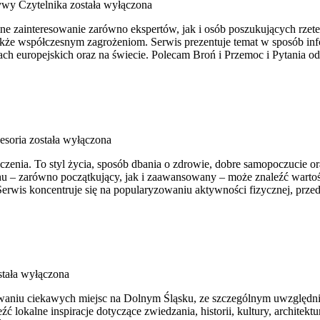
ywy Czytelnika
została wyłączona
ne zainteresowanie zarówno ekspertów, jak i osób poszukujących rzet
także współczesnym zagrożeniom. Serwis prezentuje temat w sposób inf
h europejskich oraz na świecie. Polecam Broń i Przemoc i Pytania od 
esoria
została wyłączona
iczenia. To styl życia, sposób dbania o zdrowie, dobre samopoczucie o
 – zarówno początkujący, jak i zaawansowany – może znaleźć wartośc
erwis koncentruje się na popularyzowaniu aktywności fizycznej, prze
tała wyłączona
aniu ciekawych miejsc na Dolnym Śląsku, ze szczególnym uwzględni
eźć lokalne inspiracje dotyczące zwiedzania, historii, kultury, architek