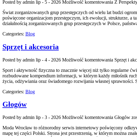
Posted by admin
lip - 5 - 2026
Możliwość komentowania
Z Perspekt
Świat zorganizowanych grup przestępczych od wielu lat budzi ogrom
poświęcone organizacjom przestępczym, ich ewolucji, strukturze, a 
działalnością zorganizowanych grup przestępczych w Polsce, państwac
Categories:
Blog
Sprzęt i akcesoria
Posted by admin
lip - 4 - 2026
Możliwość komentowania
Sprzęt i akc
Sport i aktywność fizyczna to znacznie więcej niż tylko regularne ćw
rozbudowane kompendium informacji, w którym każdy miłośnik ruchu
życia, odżywiania oraz świadomego rozwijania własnej sprawności. S
Categories:
Blog
Głogów
Posted by admin
lip - 3 - 2026
Możliwość komentowania
Głogów
zos
Moda Wrocław to różnorodny serwis internetowy poświęcony odkryw
mapę tej części Polski. Strona jest przestrzenią, w którym można znal