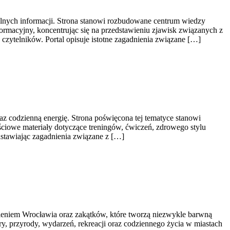
elnych informacji. Strona stanowi rozbudowane centrum wiedzy
ormacyjny, koncentrując się na przedstawieniu zjawisk związanych z
czytelników. Portal opisuje istotne zagadnienia związane […]
raz codzienną energię. Strona poświęcona tej tematyce stanowi
iowe materiały dotyczące treningów, ćwiczeń, zdrowego stylu
dstawiając zagadnienia związane z […]
eniem Wrocławia oraz zakątków, które tworzą niezwykle barwną
tury, przyrody, wydarzeń, rekreacji oraz codziennego życia w miastach